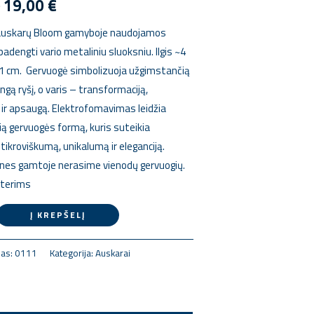
€
19,00
€
 auskarų Bloom gamyboje naudojamos
adengti vario metaliniu sluoksniu. Ilgis ~4
~1 cm. Gervuogė simbolizuoja užgimstančią
ingą ryšį, o varis – transformaciją,
r apsaugą. Elektrofomavimas leidžia
lią gervuogės formą, kuris suteikia
ikroviškumą, unikalumą ir eleganciją.
, nes gamtoje nerasime vienodų gervuogių.
terims
Į KREPŠELĮ
das:
0111
Kategorija:
Auskarai