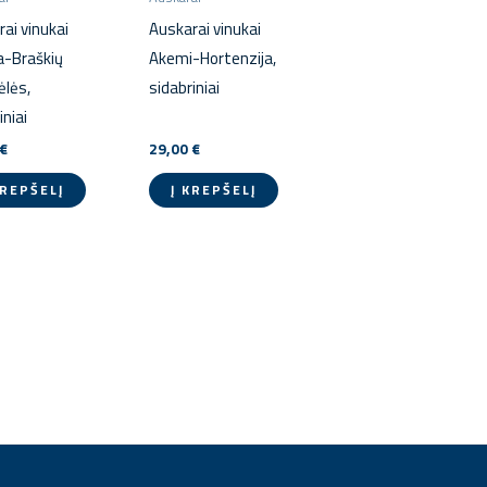
ai vinukai
Auskarai vinukai
a-Braškių
Akemi-Hortenzija,
ėlės,
sidabriniai
iniai
€
29,00
€
KREPŠELĮ
Į KREPŠELĮ