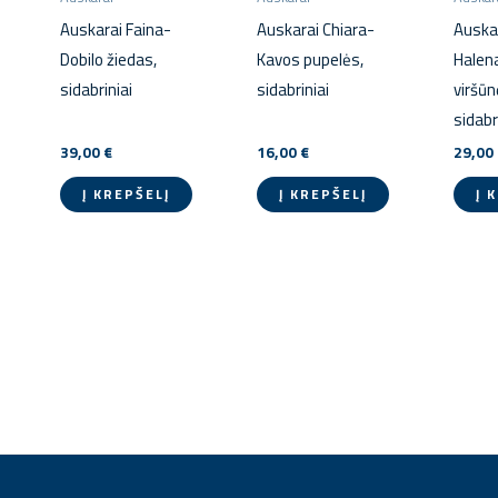
Auskarai Faina-
Auskarai Chiara-
Auskar
Dobilo žiedas,
Kavos pupelės,
Halen
sidabriniai
sidabriniai
viršūn
sidabr
39,00
€
16,00
€
29,00
Į KREPŠELĮ
Į KREPŠELĮ
Į 