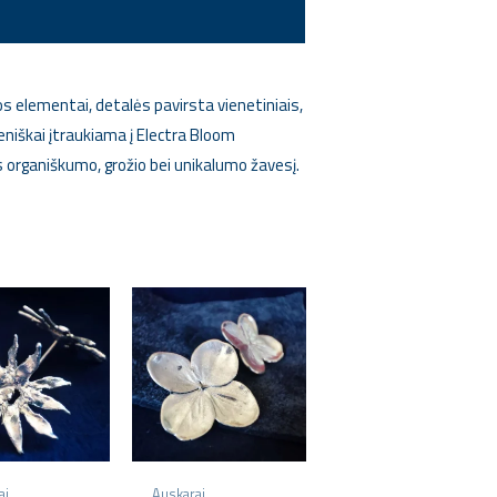
elementai, detalės pavirsta vienetiniais,
eniškai įtraukiama į Electra Bloom
 organiškumo, grožio bei unikalumo žavesį.
ai
Auskarai