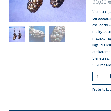
29,00
Vienetinių
gervuogės, p
cm. Plotis 
meilę, aistr
magiškumą i
išgauti tiks
auskarams t
Vienetiniai
Sukurta Mo
Produkto ko