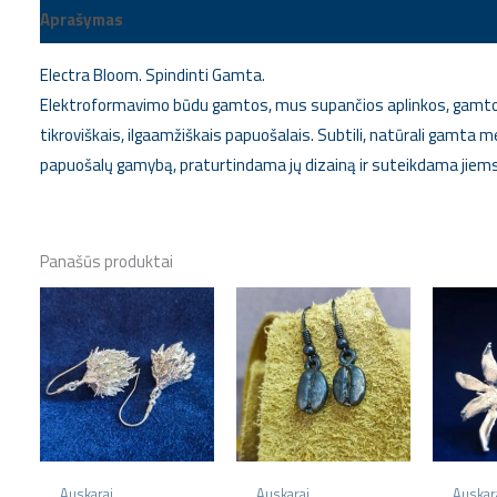
Aprašymas
Papildoma informacija
Electra Bloom. Spindinti Gamta.
Elektroformavimo būdu gamtos, mus supančios aplinkos, gamtos 
tikroviškais, ilgaamžiškais papuošalais. Subtili, natūrali gamta m
papuošalų gamybą, praturtindama jų dizainą ir suteikdama jiems
Panašūs produktai
Auskarai
Auskarai
Auskar