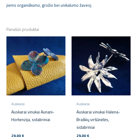
jiems organiškumo, grožio bei unikalumo žavesį.
Panašūs produktai
Auskarai
Auskarai
Auskarai vinukai Aunani-
Auskarai vinukai Halena-
Hortenzija, sidabriniai
Braškių viršūnėlės,
sidabriniai
29,00
€
29,00
€