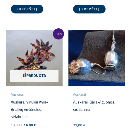
Į KREPŠELĮ
Į KREPŠELĮ
Original
Current
-16%
price
price
was:
is:
19,00 €.
16,00 €.
IŠPARDUOTA
Auskarai
Auskarai
Auskarai vinukai Ayla-
Auskarai Kiara-Aguonos,
Braškių viršūnėlės,
sidabriniai
sidabriniai
19,00
€
16,00
€
39,00
€