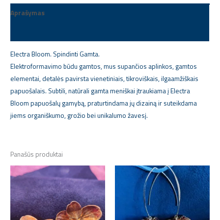
Aprašymas
Papildoma informacija
Electra Bloom. Spindinti Gamta.
Elektroformavimo būdu gamtos, mus supančios aplinkos, gamtos
elementai, detalės pavirsta vienetiniais, tikroviškais, ilgaamžiškais
papuošalais. Subtili, natūrali gamta meniškai įtraukiama į Electra
Bloom papuošalų gamybą, praturtindama jų dizainą ir suteikdama
jiems organiškumo, grožio bei unikalumo žavesį.
Panašūs produktai