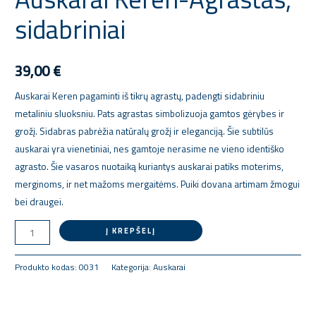
Agrastas,
sidabriniai
sidabriniai
39,00
€
Auskarai Keren pagaminti iš tikrų agrastų, padengti sidabriniu
metaliniu sluoksniu. Pats agrastas simbolizuoja gamtos gėrybes ir
grožį. Sidabras pabrėžia natūralų grožį ir eleganciją. Šie subtilūs
auskarai yra vienetiniai, nes gamtoje nerasime ne vieno identiško
agrasto. Šie vasaros nuotaiką kuriantys auskarai patiks moterims,
merginoms, ir net mažoms mergaitėms. Puiki dovana artimam žmogui
bei draugei.
Į KREPŠELĮ
Produkto kodas:
0031
Kategorija:
Auskarai