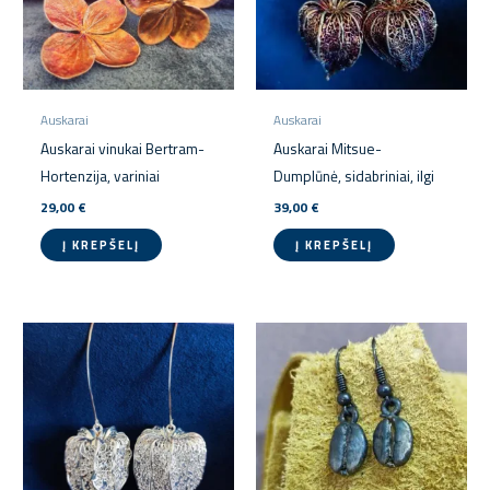
Auskarai
Auskarai
Auskarai vinukai Bertram-
Auskarai Mitsue-
Hortenzija, variniai
Dumplūnė, sidabriniai, ilgi
29,00
€
39,00
€
Į KREPŠELĮ
Į KREPŠELĮ