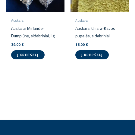
Auskarai
Auskarai
Auskarai Mirlande-
Auskarai Chiara-Kavos
Dumplūnė, sidabriniai, ilgi
pupelės, sidabriniai
39,00
€
16,00
€
Į KREPŠELĮ
Į KREPŠELĮ