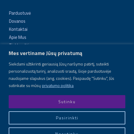
Parduotuvė
Dovanos
Kontaktai
Apie Mus
Tinklaraštis
Mes vertiname Jūsų privatumą
Tikroviški ir unikalūs papuošalai
Siekdami užtikrinti geriausią Jūsų naršymo patirtį, suteikti
Lengvi, tvirti, vienetiniai dirbiniai, atkartojantys gamtos
personalizuotą turinį, analizuoti srautą, šioje parduotuvėje
elemento formą: uogos, lapelio, gėlės, šakėlės. Naudojama
naudojame slapukus (ang. cookies). Paspaudę "Sutinku", Jūs
inovatyvi gamybos technologija – elektroformavimas
sutinkate su mūsų
privatumo politika
Sutinku
Pasirinkti
Copyright © 2026 Electra Bloom
Powered by Electra Bloom
Nesutinku