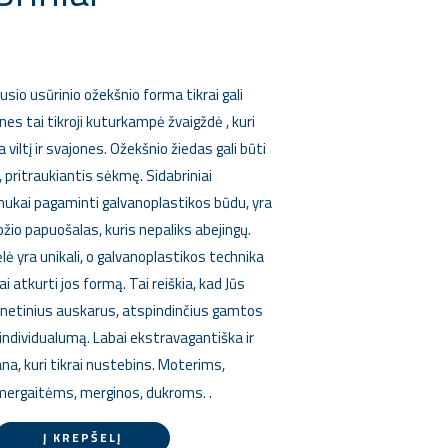
€
usio usūrinio ožekšnio forma tikrai gali
nes tai tikroji kuturkampė žvaigždė , kuri
 viltį ir svajones. Ožekšnio žiedas gali būti
 pritraukiantis sėkmę. Sidabriniai
nukai pagaminti galvanoplastikos būdu, yra
ožio papuošalas, kuris nepaliks abejingų.
lė yra unikali, o galvanoplastikos technika
iai atkurti jos formą. Tai reiškia, kad Jūs
enetinius auskarus, atspindinčius gamtos
ų individualumą. Labai ekstravagantiška ir
ana, kuri tikrai nustebins. Moterims,
.
rgaitėms, merginos, dukroms.
Į KREPŠELĮ