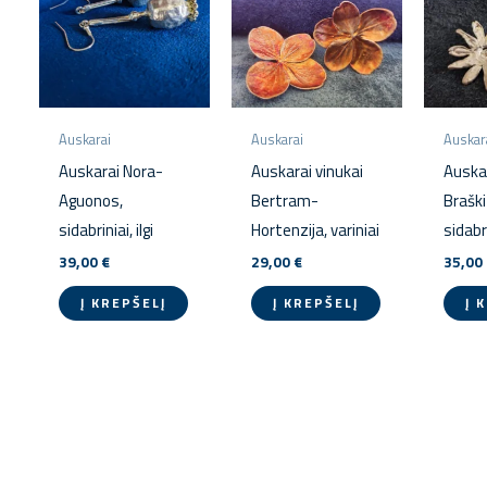
Auskarai
Auskarai
Auskar
Auskarai Nora-
Auskarai vinukai
Auskar
Aguonos,
Bertram-
Braški
sidabriniai, ilgi
Hortenzija, variniai
sidabr
39,00
€
29,00
€
35,00
Į KREPŠELĮ
Į KREPŠELĮ
Į 