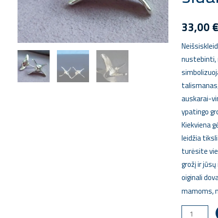
33,00
Neišsiskleid
nustebinti, 
simbolizuoja
talismanas,
auskarai-vi
ypatingo gr
Kiekviena gė
leidžia tiksl
turėsite vi
grožį ir jūs
oiginali dov
mamoms, me