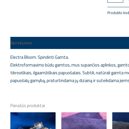
Produkto ko
Aprašymas
Papildoma informacija
Electra Bloom. Spindinti Gamta.
Elektroformavimo būdu gamtos, mus supančios aplinkos, gamtos 
tikroviškais, ilgaamžiškais papuošalais. Subtili, natūrali gamta m
papuošalų gamybą, praturtindama jų dizainą ir suteikdama jiems
Panašūs produktai