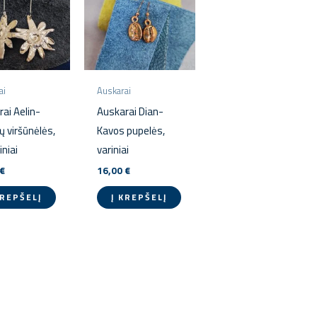
ai
Auskarai
ai Aelin-
Auskarai Dian-
ų viršūnėlės,
Kavos pupelės,
iniai
variniai
€
16,00
€
KREPŠELĮ
Į KREPŠELĮ