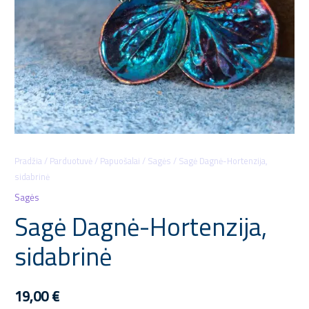
Pradžia
/
Parduotuvė
/
Papuošalai
/
Sagės
/ Sagė Dagnė-Hortenzija,
sidabrinė
Sagės
Sagė Dagnė-Hortenzija,
sidabrinė
19,00
€