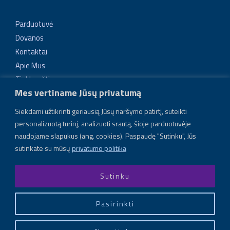
Parduotuvė
Dovanos
Kontaktai
Apie Mus
Tinklaraštis
Mes vertiname Jūsų privatumą
Tikroviški ir unikalūs papuošalai
Siekdami užtikrinti geriausią Jūsų naršymo patirtį, suteikti
Lengvi, tvirti, vienetiniai dirbiniai, atkartojantys gamtos
personalizuotą turinį, analizuoti srautą, šioje parduotuvėje
elemento formą: uogos, lapelio, gėlės, šakėlės. Naudojama
naudojame slapukus (ang. cookies). Paspaudę "Sutinku", Jūs
inovatyvi gamybos technologija – elektroformavimas
sutinkate su mūsų
privatumo politika
Sutinku
Pasirinkti
Copyright © 2026 Electra Bloom
Powered by Electra Bloom