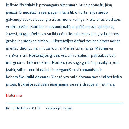
Ieškote išskirtinio ir prabangaus aksesuaro, kuris papuoštų jūsų
įvaizdį? Ši nuostabi sagė, pagaminta iš tikro hortenzijos žiedo
galvanoplastikos būdu, yra tikras meno kūrinys. Kiekvienas žiedlapis
yra kruopščiai išdirbtas ir atspindi natūralų gėlės grožį, subtilumą,
žavesį, magiją. Dėl savo stulbinančių žiedų hortenzijos yra laikomos
grožio ir estetikos simboliu. Hortenzijos dažnai dovanojamos norint
išreikšti dėkingumą ir nuoširdumą. Meilės talismanas. Matmenys
~3,3×3,3 cm. Hortenzijos grožis yra universalus ir patrauklus tiek
merginoms, tiek moterims. Hortenzijos sagė gali būti pritaikyta prie
įvairių stilių – nuo klasikinio ir elegantiško iki romantiško ir
bohemiško.
Puiki dovana:
Ši sagė yra puiki dovana moteriai bet kokia
proga. Ji tikrai pradžiugins jūsų mamą, seserį, draugę ar mylimąją.
Neturime
Produkto kodas:
0167
Kategorija:
Sagės