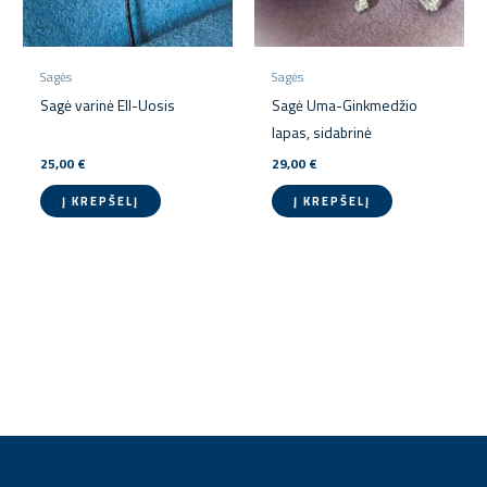
Sagės
Sagės
Sagė varinė Ell-Uosis
Sagė Uma-Ginkmedžio
lapas, sidabrinė
25,00
€
29,00
€
Į KREPŠELĮ
Į KREPŠELĮ