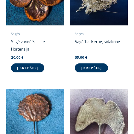
Sagės
Sagės
Sagė varinė Skaistė-
Sagė Tia-Kerpė, sidabrinė
Hortenzija
20,00
€
35,00
€
Į KREPŠELĮ
Į KREPŠELĮ