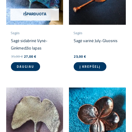
IŠPARDUOTA
Sagės
Sagės
Sagė sidabrinė Vynė-
Sagė varinė July-Gluosnis
Ginkmedžio lapas
35,00
€
27,00
€
23,00
€
DAUGIAU
Į KREPŠELĮ