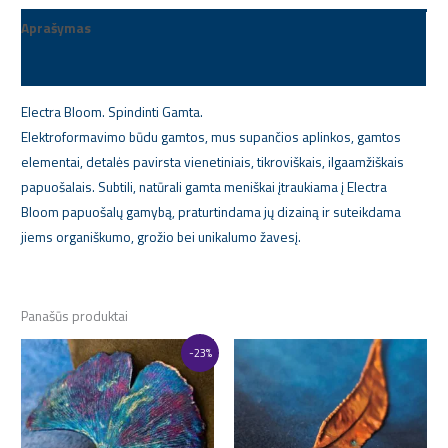
Aprašymas
Papildoma informacija
Electra Bloom. Spindinti Gamta.
Elektroformavimo būdu gamtos, mus supančios aplinkos, gamtos
elementai, detalės pavirsta vienetiniais, tikroviškais, ilgaamžiškais
papuošalais. Subtili, natūrali gamta meniškai įtraukiama į Electra
Bloom papuošalų gamybą, praturtindama jų dizainą ir suteikdama
jiems organiškumo, grožio bei unikalumo žavesį.
Panašūs produktai
Original
Current
-23%
price
price
was:
is:
35,00 €.
27,00 €.