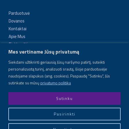
Parduotuvė
Dovanos
Kontaktai
Apie Mus
Tinklaraštis
Mes vertiname Jūsų privatumą
Tikroviški ir unikalūs papuošalai
Siekdami užtikrinti geriausią Jūsų naršymo patirtį, suteikti
Lengvi, tvirti, vienetiniai dirbiniai, atkartojantys gamtos
personalizuotą turinį, analizuoti srautą, šioje parduotuvėje
elemento formą: uogos, lapelio, gėlės, šakėlės. Naudojama
naudojame slapukus (ang. cookies). Paspaudę "Sutinku", Jūs
inovatyvi gamybos technologija – elektroformavimas
sutinkate su mūsų
privatumo politika
Sutinku
Pasirinkti
Copyright © 2026 Electra Bloom
Powered by Electra Bloom