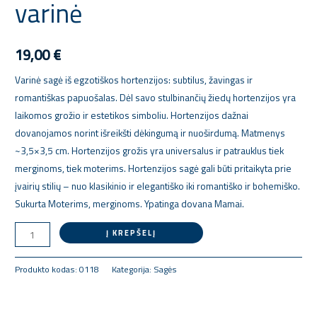
varinė
Hortenzija,
varinė
19,00
€
Varinė sagė iš egzotiškos hortenzijos: subtilus, žavingas ir
romantiškas papuošalas. Dėl savo stulbinančių žiedų hortenzijos yra
laikomos grožio ir estetikos simboliu. Hortenzijos dažnai
dovanojamos norint išreikšti dėkingumą ir nuoširdumą. Matmenys
~3,5×3,5 cm. Hortenzijos grožis yra universalus ir patrauklus tiek
merginoms, tiek moterims. Hortenzijos sagė gali būti pritaikyta prie
įvairių stilių – nuo klasikinio ir elegantiško iki romantiško ir bohemiško.
Sukurta Moterims, merginoms. Ypatinga dovana Mamai.
Į KREPŠELĮ
Produkto kodas:
0118
Kategorija:
Sagės