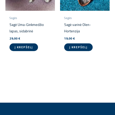
Sagės
Sagės
Sagė Uma-Ginkmedžio
Sagė varinė Olen-
lapas, sidabrinė
Hortenzija
29,00
€
19,00
€
Į KREPŠELĮ
Į KREPŠELĮ