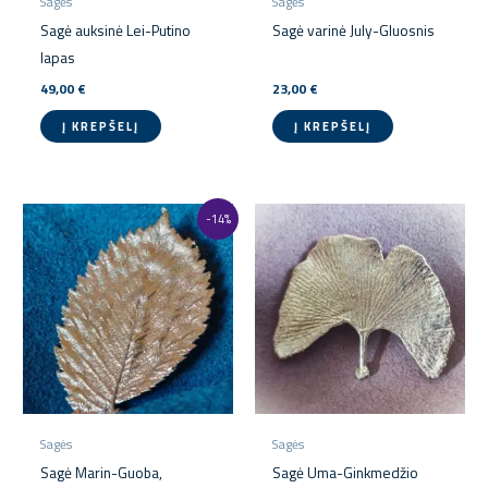
Sagės
Sagės
Sagė auksinė Lei-Putino
Sagė varinė July-Gluosnis
lapas
49,00
€
23,00
€
Į KREPŠELĮ
Į KREPŠELĮ
Original
Current
-14%
price
price
was:
is:
29,00 €.
25,00 €.
Sagės
Sagės
Sagė Marin-Guoba,
Sagė Uma-Ginkmedžio