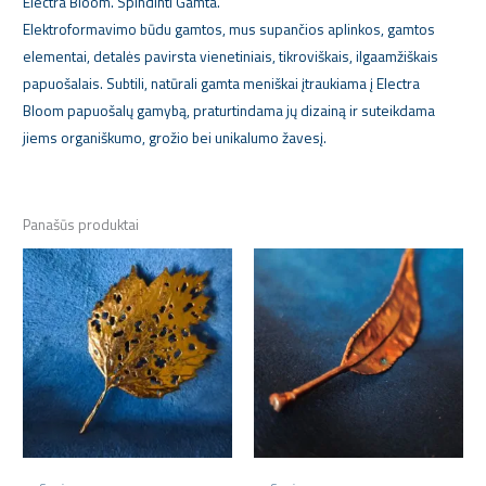
Electra Bloom. Spindinti Gamta.
Elektroformavimo būdu gamtos, mus supančios aplinkos, gamtos
elementai, detalės pavirsta vienetiniais, tikroviškais, ilgaamžiškais
papuošalais. Subtili, natūrali gamta meniškai įtraukiama į Electra
Bloom papuošalų gamybą, praturtindama jų dizainą ir suteikdama
jiems organiškumo, grožio bei unikalumo žavesį.
Panašūs produktai