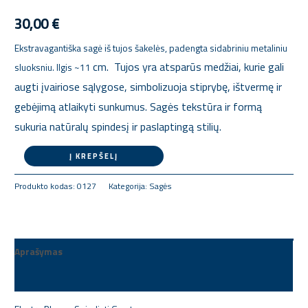
Mei-
Tuja
30,00
€
Ekstravagantiška sagė iš tujos šakelės, padengta sidabriniu metaliniu
cm. Tujos yra atsparūs medžiai, kurie gali
sluoksniu. Ilgis ~11
augti įvairiose sąlygose, simbolizuoja stiprybę, ištvermę ir
gebėjimą atlaikyti sunkumus. Sagės tekstūra ir formą
sukuria natūralų spindesį ir paslaptingą stilių.
Į KREPŠELĮ
Produkto kodas:
0127
Kategorija:
Sagės
Aprašymas
Papildoma informacija