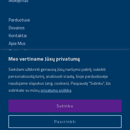
Mokėjimas
Parduotuvė
Dovanos
Kontaktai
Apie Mus
Tinklaraštis
Mes vertiname Jūsų privatumą
Tikroviški ir unikalūs papuošalai
Siekdami užtikrinti geriausią Jūsų naršymo patirtį, suteikti
Lengvi, tvirti, vienetiniai dirbiniai, atkartojantys gamtos
personalizuotą turinį, analizuoti srautą, šioje parduotuvėje
elemento formą: uogos, lapelio, gėlės, šakėlės. Naudojama
naudojame slapukus (ang. cookies). Paspaudę "Sutinku", Jūs
inovatyvi gamybos technologija – elektroformavimas
sutinkate su mūsų
privatumo politika
Sutinku
Pasirinkti
Copyright © 2026 Electra Bloom