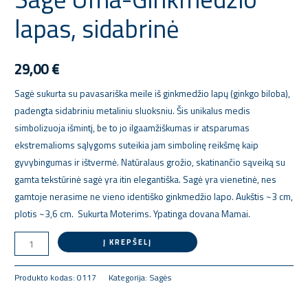
Ginkmedžio
lapas, sidabrinė
lapas,
sidabrinė
29,00
€
Sagė sukurta su pavasariška meile iš ginkmedžio lapų (ginkgo biloba),
padengta sidabriniu metaliniu sluoksniu. Šis unikalus medis
simbolizuoja išmintį, be to jo ilgaamžiškumas ir atsparumas
ekstremalioms sąlygoms suteikia jam simbolinę reikšmę kaip
gyvybingumas ir ištvermė. Natūralaus grožio, skatinančio sąveiką su
gamta tekstūrinė sagė yra itin elegantiška. Sagė yra vienetinė, nes
gamtoje nerasime ne vieno identiško ginkmedžio lapo. Aukštis ~3 cm,
plotis ~3,6 cm. Sukurta Moterims. Ypatinga dovana Mamai.
Į KREPŠELĮ
Produkto kodas:
0117
Kategorija:
Sagės