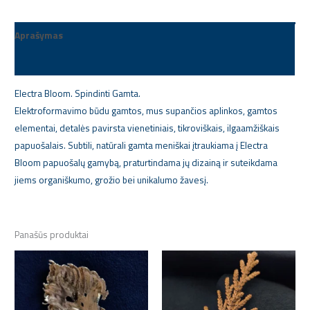
Aprašymas
Papildoma informacija
Electra Bloom. Spindinti Gamta.
Elektroformavimo būdu gamtos, mus supančios aplinkos, gamtos
elementai, detalės pavirsta vienetiniais, tikroviškais, ilgaamžiškais
papuošalais. Subtili, natūrali gamta meniškai įtraukiama į Electra
Bloom papuošalų gamybą, praturtindama jų dizainą ir suteikdama
jiems organiškumo, grožio bei unikalumo žavesį.
Panašūs produktai