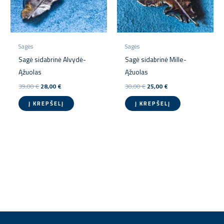
Sagės
Sagės
Sagė sidabrinė Alvydė-
Sagė sidabrinė Mille-
Ąžuolas
Ąžuolas
39,00
€
28,00
€
30,00
€
25,00
€
Į KREPŠELĮ
Į KREPŠELĮ