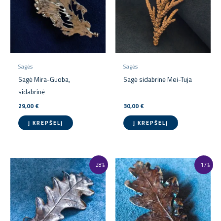
Sagės
Sagės
Sagė Mira-Guoba,
Sagė sidabrinė Mei-Tuja
sidabrinė
29,00
€
30,00
€
Į KREPŠELĮ
Į KREPŠELĮ
Original
Current
Original
Current
-28%
-17%
price
price
price
price
was:
is:
was:
is:
39,00 €.
28,00 €.
30,00 €.
25,00 €.